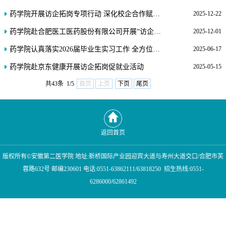
药学院开展访企拓岗专项行动 深化校企合作赋能人才培养
2025-12-22
药学院赴合肥医工医药股份有限公司开展“访企拓岗促就业”活动
2025-12-01
药学院认真落实2026届毕业生实习工作 全方位提升实习质量
2025-06-17
药学院赴京东健康开展访企拓岗促就业活动
2025-05-15
共43条 1/5
首页
上页
下页
尾页
返回首页
版权所有©安徽第二医学院 地址:新桥国际产业园迎宾大道与寿州大道交口/合肥市芙
蓉路632号 邮编230601 电话:0551-63862111/63818250 招生热线:0551-
6286000/62861492