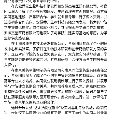
药业有限责任公司等五家医药企业。
在安徽乔元生物科技有限公司和安徽杰玺医药有限公司，考察
团队深入了解了企业在药物研发、生产管理等方面的情况。双方就
实习基地建设、产学研合作、学生就业指导等进行了深入交流，并
达成初步合作意向。安徽乔元生物科技有限公司表示，将为药学院
学生提供优质实习岗位和就业机会，共同探索产学研合作新模式。
安徽杰玺医药有限公司也表达了与学院共建实习基地的意愿，为学
生提供实践机会。
在上海锐康生物技术研发有限公司，考察团队参观了企业的研
发中心和实验室，了解其在生物技术研发和创新药物研发方面的实
力。企业对药学院的专业优势表示认可，双方就实习基地建设、学
生实践能力培养等达成共识，并在科研项目合作方面与学院展开深
入探讨。
在南京美药星生物制药有限公司和南京同仁堂药业有限责任公
司，考察团队深入了解了企业的生产管理和质量控制体系。双方就
药学专业人才培养、实习就业联动机制等进行了深入探讨，并表示
将与学院建立长期合作关系，共同培养高素质人才。南京同仁堂药
业有限责任公司则表示将提供更多实习和就业岗位，同时希望与学
院在药学服务培训等方面开展合作。此次南京之行，进一步深化了
学院与南京地区医药企业的合作。
通过开展系列“访企拓岗促就业”及实习基地考察活动，药学院
进一步加深了与医药企业的相互了解，拓宽了学生的实习与就业渠