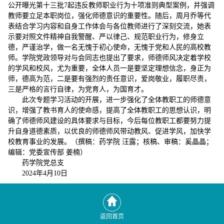
公开曝光第十三批7起违反教师职业行为十项准则典型案例，并强调
教师要立足本职岗位，强化师德意识的重要性。随后，周月乔等代
表结合学习内容和自身工作体会与各位教师进行了深刻交流，她表
示要对照文件精神自我警醒、严以律己、规范职业行为，修身立
德，严谨治学，做一名无愧于初心使命，无愧于党和人民的高校教
师。学院党政领导对与会同志也提出了要求，师德师风决定着学校
的学风和校风，尤为重要，全体人员一是要坚定理想信念，身正为
师，德高为范，二是要有强烈的责任意识，爱岗敬业，履职尽责，
三是严格的言行自律，为党育人，为国育才。
此次专题学习活动的开展，进一步强化了全体教职工的师德意
识，增强了教书育人的使命感，提高了全体教职工的思想认识，明
确了师德师风建设的具体要求与目标，今后每位教职工都要努力提
升自身道德素质，以优良的师德师风带动教风、促进学风，加快学
校教育事业的发展。（撰稿：药学院 汪露；核稿、审稿：奚晶晶；
编辑：党委宣传部 姜楠）
药学院党总支
2024年4月10日
返回首页